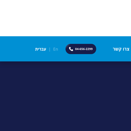
הצוות שלנו מתכנן ומיישם ארכיטקטורות AI ברמת production —
מבחירת מודל והנדסת פרומפטים ועד אינטגרציית API וצינורות RAG
לכם ימצו את מלוא הפוטנציאל של מודלי שפה