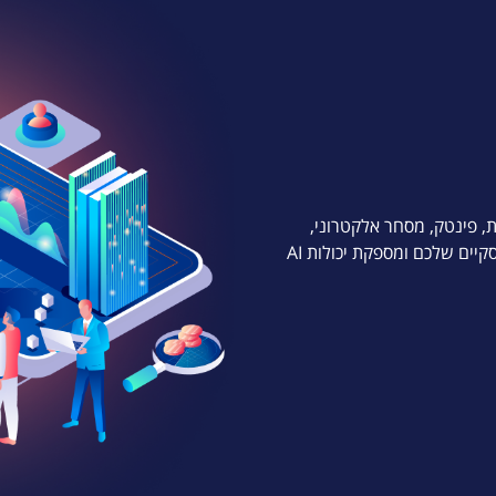
לכם — בריאות, פינטק, מסחר אלקטרוני,
לוגיסטיקה ועוד. כל מערכת נבנית בהתאם ליעדים העסקיים שלכם ומספקת יכולות AI