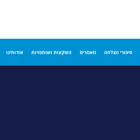
אינטגרציית LLM וארכיטקטורת AI
— כדי שהמערכות ש
גדולים.