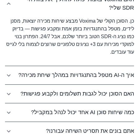
SDR שלי?
כן. הסוכן הקולי של Voxima מבצע שיחות מכירה יוצאות, מסנן
לידים, מטפל בהתנגדויות בזמן אמת ומקבע פגישות — בדיוק
כמו נציג ה-SDR הטוב ביותר שלכם, אבל 24/7. הפתרון בנוי
למוקדי מכירות עם 3+ נציגים טלפוניים שרוצים לצמוח בלי לגייס
עוד עובדים.
איך ה-AI מטפל בהתנגדויות במהלך שיחת מכירה?
Voxima משתמשת במערכת טיפול בהתנגדויות בזמן אמת
האם הסוכן יכול לגבות תשלומים ולקבוע פגישות?
שלומדת ומשתפרת תוך כדי תנועה. אנחנו בונים תסריט שיחה
מותאם אישית לעסק שלכם, וה-AI מזהה דפוסי התנגדות ומגיב
בהחלט. Voxima מתחברת למערכות סליקה ויומנים כך שהסוכן
בטכניקות מוכחות — ומשתפר עם כל שיחה.
כמה שיחות סוכן AI אחד יכול לנהל במקביל?
סוגר עסקאות מקצה לקצה — מהפיץ' הראשוני דרך גביית
תשלום ועד קביעת פגישה, הכל בשיחה טלפונית אחת.
סוכן Voxima אחד מטפל ב-30 שיחות במקביל. זה אומר
אתם בונים את תסריט השיחה עבורנו?
שבשעות עומס, במקום לאבד לידים בגלל קו תפוס, כל שיחה