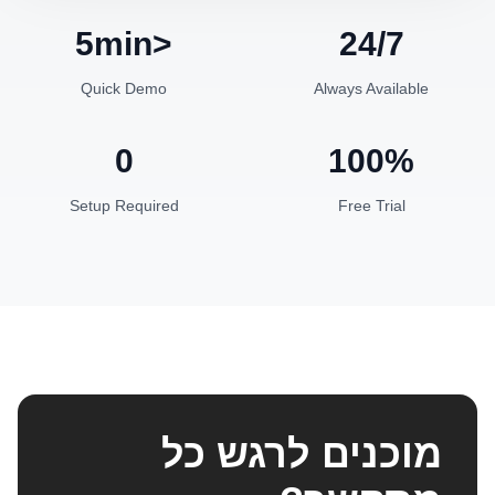
<5min
24/7
Quick Demo
Always Available
0
100%
Setup Required
Free Trial
מוכנים לרגש כל