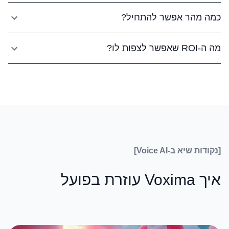
נענית מיד עם שיחת מכירה באיכות אנושית.
כן. הצוות שלנו עובד איתכם לבנות תסריט מכירה מותאם אישית
כמה מהר אפשר להתחיל?
למוצר שלכם, לקהל היעד ולשיטת המכירה. אנחנו כוללים תהליכי
טיפול בהתנגדויות, שאלות סינון וטכניקות סגירה שמותאמות
רוב צוותי המכירות עולים לאוויר תוך ימים, לא חודשים. אנחנו
למקרה הספציפי שלכם.
מה ה-ROI שאפשר לצפות לו?
מטפלים בבניית התסריט, אימון ה-AI והטמעת המערכת. תראו
את שיחות המכירה הראשונות שלכם עם AI כבר בשבוע הראשון.
צוותי מכירות בדרך כלל רואים הפחתה של 60-80%
בעלות-לליד, פי 3 יותר שיחות ביום ושיעורי המרה גבוהים יותר
הודות למעקב עקבי ואפס שיחות שהוחמצו. ה-AI לא לוקח
הפסקות, לא עובר יום רע ועוקב אחרי התסריט המנצח שלכם
בכל פעם.
[נקודות שיא ב-Voice AI]
איך Voxima עוזרת בפועל