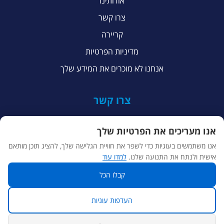
אודותינו
צרו קשר
קריירה
מדיניות הפרטיות
אנחנו לא מוכרים את המידע שלך
צרו קשר
+972 53-244-7103
אנו מעריכים את הפרטיות שלך
04-656-2299
אנו משתמשים בעוגיות כדי לשפר את חוויית הגלישה שלך, להציג תוכן מותאם
אישית ולנתח את התנועה שלנו.
למדו עוד
hello@ui-db.com
קבלו הכל
ביאליק 36, טירת כרמל
העדפות עוגיות
90 York Way, London, N1 9AG, UK