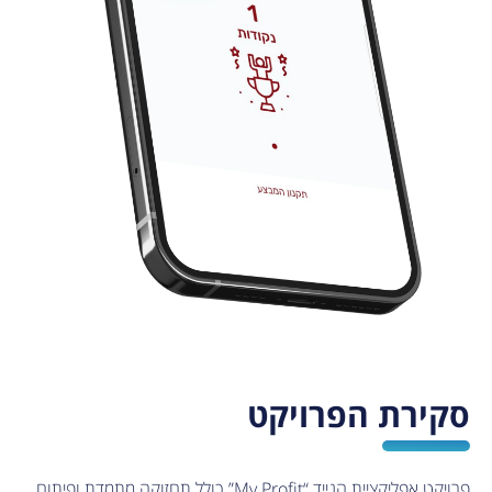
סקירת הפרויקט
פרויקט אפליקציית הנייד “My Profit” כולל תחזוקה מתמדת ופיתוח