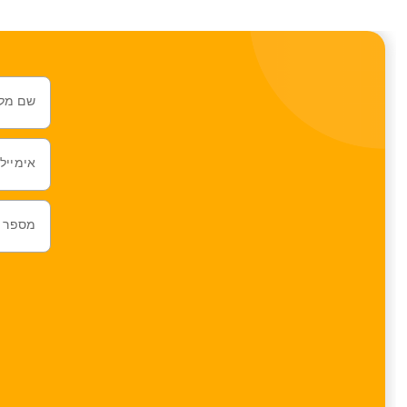
שם מל
אימייל
מספר ט