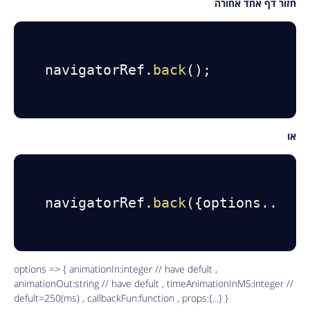
חזור דף אחד אחורה
navigatorRef
.
back
(
)
;
או
navigatorRef
.
back
(
{
options
...
}
)
options => { animationIn:integer // have defult ,
animationOut:string // have defult , timeAnimationInMS:integer //
defult=250(ms) , callbackFun:function , props:{...} }