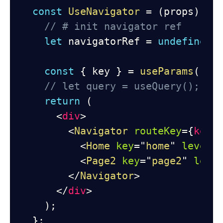
const
UseNavigator
=
(
props
)
=>
// # init navigator ref
let
 navigatorRef 
=
undefined
;
const
{
 key 
}
=
useParams
(
)
;
// let query = useQuery();
return
(
<
div
>
<
Navigator
routeKey
=
{
key
}
<
Home
key
=
"
home
"
levelP
<
Page2
key
=
"
page2
"
leve
</
Navigator
>
</
div
>
)
;
}
;