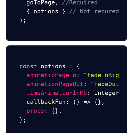
  goToPage
,
//Required
{
 options 
}
// Not requred
)
;
const
 options 
=
{
animatioPageIn
:
"fadeInRight"
animationPageOut
:
"fadeOutLef
timeAnimationInMS
:
 integer
,
/
callbackFun
:
(
)
=>
{
}
,
props
:
{
}
,
}
;