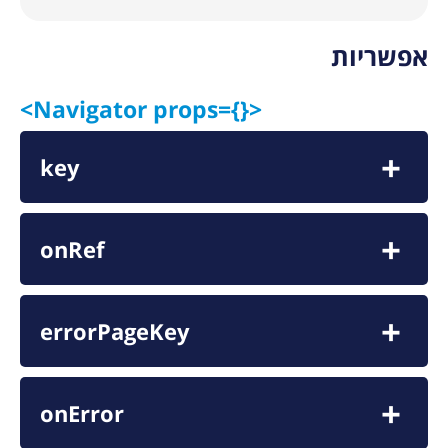
אפשריות
<Navigator props={}>
key
onRef
errorPageKey
onError