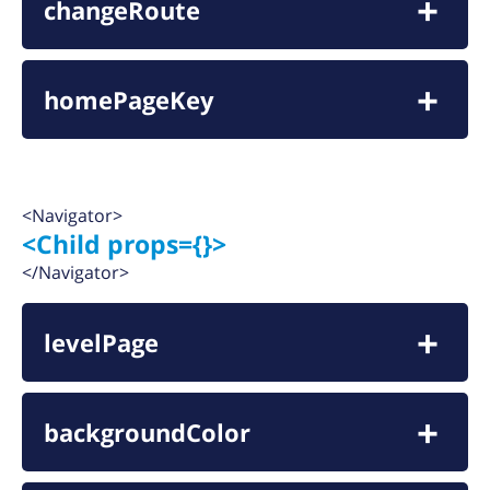
changeRoute
homePageKey
<Navigator>
<Child props={}>
</Navigator>
levelPage
backgroundColor