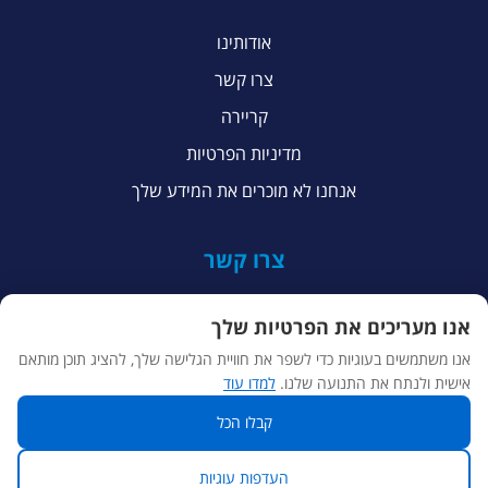
אודותינו
צרו קשר
קריירה
מדיניות הפרטיות
אנחנו לא מוכרים את המידע שלך
צרו קשר
+972 53-244-7103
אנו מעריכים את הפרטיות שלך
04-656-2299
אנו משתמשים בעוגיות כדי לשפר את חוויית הגלישה שלך, להציג תוכן מותאם
אישית ולנתח את התנועה שלנו.
למדו עוד
hello@ui-db.com
קבלו הכל
ביאליק 36, טירת כרמל
העדפות עוגיות