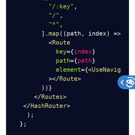
"/:key"
,
"/"
,
"*"
,
]
.
map
(
(
path
,
 index
)
=>
(
<
Route
key
=
{
index
}
path
=
{
path
}
element
=
{
<
UseNavigato
>
</
Route
>
)
)
}
</
Routes
>
</
HashRouter
>
)
;
}
;