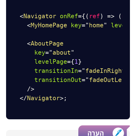
<
Navigator
onRef
=
{
(
ref
)
=>
(
nav
<
MyHomePage
key
=
"
home
"
levelP
<
AboutPage
key
=
"
about
"
levelPage
=
{
1
}
transitionIn
=
"
fadeInRight
"
transitionOut
=
"
fadeOutLeft
"
/>
</
Navigator
>
;
הערה