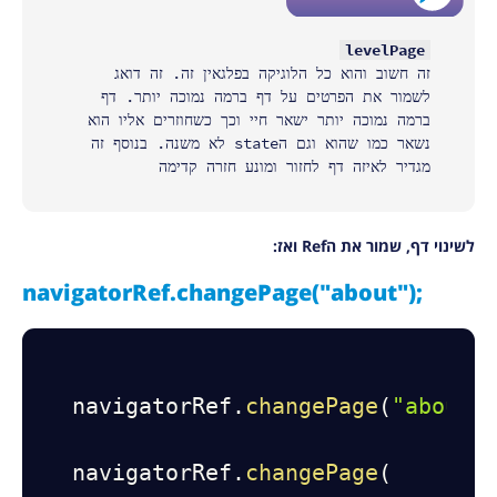
levelPage
זה חשוב והוא כל הלוגיקה בפלגאין זה. זה דואג
לשמור את הפרטים על דף ברמה נמוכה יותר. דף
ברמה נמוכה יותר ישאר חיי וכך כשחוזרים אליו הוא
נשאר כמו שהוא וגם הstate לא משנה. בנוסף זה
מגדיר לאיזה דף לחזור ומונע חזרה קדימה
לשינוי דף, שמור את הRef ואז:
navigatorRef.changePage("about");
navigatorRef
.
changePage
(
"about"
navigatorRef
.
changePage
(