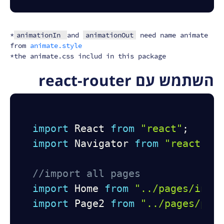
*
animationIn
and
animationOut
need name animate
from
animate.style
*the animate.css includ in this package
השתמש עם react-router
import
 React 
from
"react"
;
import
 Navigator 
from
"react.co
//import all pages
import
 Home 
from
"../pages/inde
import
 Page2 
from
"../pages/pag