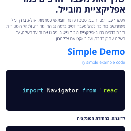
אפליקציית מובייל.
אפשר לעבוד עם זה בכל סביבת פיתוח חוצת-פלטפורמות, או לא. בדרך כלל
משתמשים בזה כדי לנהל מעברי דפים ברמה גבוהה ומהירה, ולנהל היסטוריית
חזרות בדפים כמו באפליקציית מובייל נייטיב. ניסינו את זה על ריאקט, על
ריאקט עם קורדובה, ועל ריאקט עם אלקטרון
Simple Demo
Try simple example code
import
 Navigator 
from
"react.c
לדוגמה: בהחזרת הפונקציה