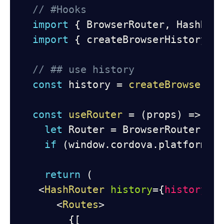
// #Hooks
import
{
 BrowserRouter
,
 HashRou
import
{
 createBrowserHistory 
}
// ## use history
const
 history 
=
createBrowserHi
const
useRouter
=
(
props
)
=>
{
let
 Router 
=
 BrowserRouter
;
if
(
window
.
cordova
.
platformId
return
(
<
HashRouter
history
=
{
history
}
>
<
Routes
>
{
[